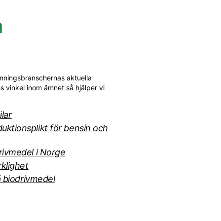
h
mningsbranschernas aktuella
s vinkel inom ämnet så hjälper vi
ilar
ktionsplikt för bensin och
rivmedel i Norge
klighet
å biodrivmedel