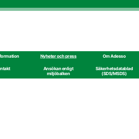
nformation
Nyheter och press
Om Adesso
ntakt
Ansökan enligt
Säkerhetsdatablad
miljöbalken
(SDS/MSDS)