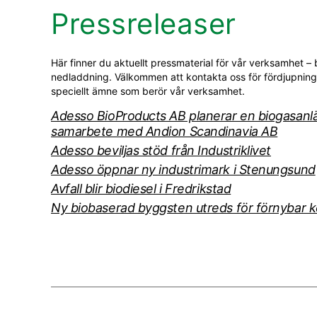
Pressreleaser
Här finner du aktuellt pressmaterial för vår verksamhet – 
nedladdning. Välkommen att kontakta oss för fördjupning 
speciellt ämne som berör vår verksamhet.
Adesso BioProducts AB planerar en biogasanl
samarbete med Andion Scandinavia AB
Adesso beviljas stöd från Industriklivet
Adesso öppnar ny industrimark i Stenungsund
Avfall blir biodiesel i Fredrikstad
Ny biobaserad byggsten utreds för förnybar k