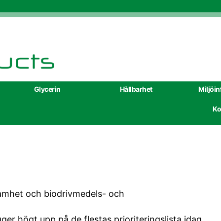
Glycerin
Hållbarhet
Miljöi
Ko
samhet och biodrivmedels- och
gger högt upp på de flestas prioriteringslista idag.