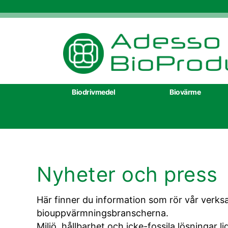
Adesso
Biodrivmedel
Biovärme
Nyheter och press
Här finner du information som rör vår verk
biouppvärmningsbranscherna.
Miljö, hållbarhet och icke-fossila lösningar li