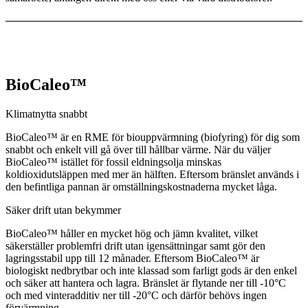
BioCaleo™
Klimatnytta
snabbt
BioCaleo™ är en RME för biouppvärmning (biofyring) för dig som
snabbt och enkelt vill gå över till hållbar värme. När du väljer
BioCaleo™ istället för fossil eldningsolja minskas
koldioxidutsläppen med mer än hälften. Eftersom bränslet används i
den befintliga pannan är omställningskostnaderna mycket låga.
Säker drift utan bekymmer
BioCaleo™ håller en mycket hög och jämn kvalitet, vilket
säkerställer problemfri drift utan igensättningar samt gör den
lagringsstabil upp till 12 månader. Eftersom BioCaleo™ är
biologiskt nedbrytbar och inte klassad som farligt gods är den enkel
och säker att hantera och lagra. Bränslet är flytande ner till -10°C
och med vinteradditiv ner till -20°C och därför behövs ingen
förvärmning.