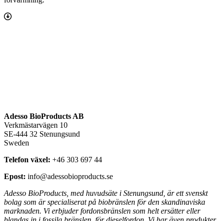
Svensk
folder
Norsk folder
Produktdatablad
Adesso BioProducts AB
Verkmästarvägen 10
SE-444 32 Stenungsund
Sweden
Telefon växel:
+46 303 697 44
Epost:
info@adessobioproducts.se
Adesso BioProducts, med huvudsäte i Stenungsund, är ett svenskt
bolag som är specialiserat på biobränslen för den skandinaviska
marknaden. Vi erbjuder fordonsbränslen som helt ersätter eller
blandas in i fossila bränslen
,
för dieselfordon. Vi har även produkter