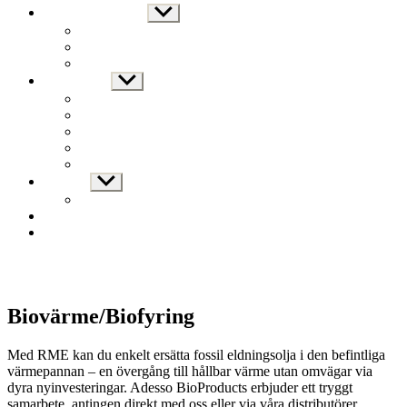
Nyheter och press
Show
sub
Samråd enligt miljöbalken
menu
Pressreleaser
Branschaktuellt
Om Adesso
Show
sub
Vår vision
menu
Innovation och kvalitet
Beredskap og sikkerhet
Åpenhetsloven
Externa länkar
Kontakt
Show
sub
Medarbetare
menu
Ansökan enligt miljöbalken
Säkerhetsdatablad (SDS/MSDS)
Biovärme/Biofyring
Med RME kan du enkelt ersätta fossil eldningsolja i den befintliga
värmepannan – en övergång till hållbar värme utan omvägar via
dyra nyinvesteringar. Adesso BioProducts erbjuder ett tryggt
samarbete, antingen direkt med oss eller via våra distributörer.