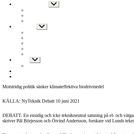
Nyheter och press
Show
sub
Samråd enligt miljöbalken
menu
Pressreleaser
Branschaktuellt
Om Adesso
Show
sub
Vår vision
menu
Innovation och kvalitet
Beredskap og sikkerhet
Åpenhetsloven
Externa länkar
Kontakt
Show
sub
Medarbetare
menu
Ansökan enligt miljöbalken
Säkerhetsdatablad (SDS/MSDS)
Motstridig politik sänker klimateffektiva biodrivmedel
KÄLLA: NyTeknik Debatt 10 juni 2021
DEBATT. En ensidig och icke teknikneutral satsning på el- och vätgas
skriver Pål Börjesson och Öivind Andersson, forskare vid Lunds tekn