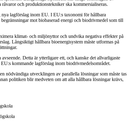
a råvaror och produktionstekniker ska kommersialiseras.
nya lagförslag inom EU. I EU:s taxonomi för hållbara
a begränsningar mot biobaserad energi och biodrivmedel som till
ximera klimat- och miljönyttor och undvika negativa effekter på
örslag. Långsiktigt hållbara bioenergisystem måste utformas på
ättningar.
avseende. Detta är ytterligare ett, och kanske det allvarligaste
och EU:s kommande lagförslag inom biodrivmedelsområdet.
den nödvändiga utvecklingen av parallella lösningar som måste tas
nnan politiken blir medveten om att alla hållbara lösningar krävs,
ögskola
högskola