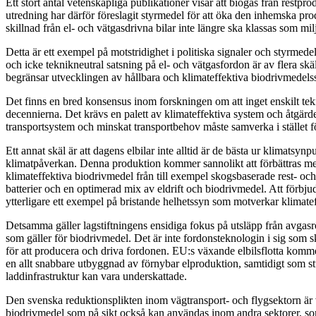
Ett stort antal vetenskapliga publikationer visar att biogas från restpro
utredning har därför föreslagit styrmedel för att öka den inhemska prod
skillnad från el- och vätgasdrivna bilar inte längre ska klassas som m
Detta är ett exempel på motstridighet i politiska signaler och styrmed
och icke teknikneutral satsning på el- och vätgasfordon är av flera skä
begränsar utvecklingen av hållbara och klimateffektiva biodrivmedels
Det finns en bred konsensus inom forskningen om att inget enskilt t
decennierna. Det krävs en palett av klimateffektiva system och åtgärder
transportsystem och minskat transportbehov måste samverka i stället f
Ett annat skäl är att dagens elbilar inte alltid är de bästa ur klimatsynp
klimatpåverkan. Denna produktion kommer sannolikt att förbättras me
klimateffektiva biodrivmedel från till exempel skogsbaserade rest- och
batterier och en optimerad mix av eldrift och biodrivmedel. Att förbj
ytterligare ett exempel på bristande helhetssyn som motverkar klimatef
Detsamma gäller lagstiftningens ensidiga fokus på utsläpp från avgasrör
som gäller för biodrivmedel. Det är inte fordonsteknologin i sig som
för att producera och driva fordonen. EU:s växande elbilsflotta komme
en allt snabbare utbyggnad av förnybar elproduktion, samtidigt som stu
laddinfrastruktur kan vara underskattade.
Den svenska reduktionsplikten inom vägtransport- och flygsektorn är v
biodrivmedel som på sikt också kan användas inom andra sektorer, som