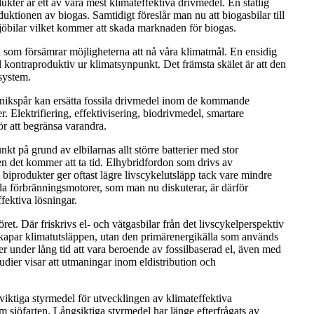
dukter är ett av våra mest klimateffektiva drivmedel. En statlig
uktionen av biogas. Samtidigt föreslår man nu att biogasbilar till
iljöbilar vilket kommer att skada marknaden för biogas.
el som försämrar möjligheterna att nå våra klimatmål. En ensidig
l kontraproduktiv ur klimatsynpunkt. Det främsta skälet är att den
system.
eknikspår kan ersätta fossila drivmedel inom de kommande
. Elektrifiering, effektivisering, biodrivmedel, smartare
ör att begränsa varandra.
unkt på grund av elbilarnas allt större batterier med stor
n det kommer att ta tid. Elhybridfordon som drivs av
 biprodukter ger oftast lägre livscykelutsläpp tack vare mindre
uda förbränningsmotorer, som man nu diskuterar, är därför
fektiva lösningar.
et. Där friskrivs el- och vätgasbilar från det livscykelperspektiv
 skapar klimatutsläppen, utan den primärenergikälla som används
r under lång tid att vara beroende av fossilbaserad el, även med
dier visar att utmaningar inom eldistribution och
iktiga styrmedel för utvecklingen av klimateffektiva
 sjöfarten. Långsiktiga styrmedel har länge efterfrågats av