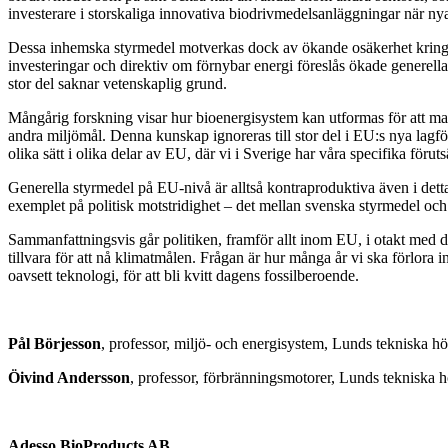
investerare i storskaliga innovativa biodrivmedelsanläggningar när ny
Dessa inhemska styrmedel motverkas dock av ökande osäkerhet kring 
investeringar och direktiv om förnybar energi föreslås ökade generell
stor del saknar vetenskaplig grund.
Mångårig forskning visar hur bioenergisystem kan utformas för att ma
andra miljömål. Denna kunskap ignoreras till stor del i EU:s nya lagf
olika sätt i olika delar av EU, där vi i Sverige har våra specifika föruts
Generella styrmedel på EU-nivå är alltså kontraproduktiva även i detta 
exemplet på politisk motstridighet – det mellan svenska styrmedel 
Sammanfattningsvis går politiken, framför allt inom EU, i otakt med 
tillvara för att nå klimatmålen. Frågan är hur många år vi ska förlora i
oavsett teknologi, för att bli kvitt dagens fossilberoende.
Pål Börjesson
, professor, miljö- och energisystem, Lunds tekniska h
Öivind Andersson
, professor, förbränningsmotorer, Lunds tekniska 
Adesso BioProducts AB