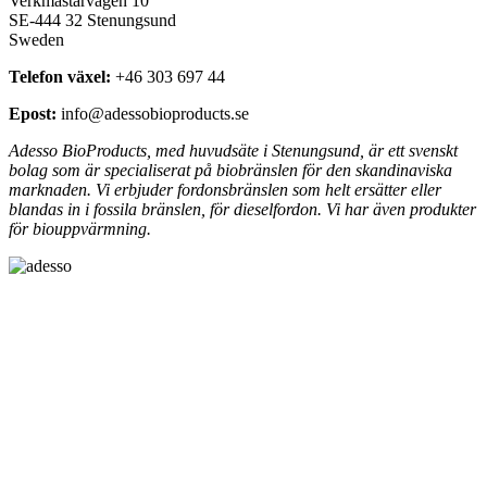
Verkmästarvägen 10
SE-444 32 Stenungsund
Sweden
Telefon växel:
+46 303 697 44
Epost:
info@adessobioproducts.se
Adesso BioProducts, med huvudsäte i Stenungsund, är ett svenskt
bolag som är specialiserat på biobränslen för den skandinaviska
marknaden. Vi erbjuder fordonsbränslen som helt ersätter eller
blandas in i fossila bränslen
,
för dieselfordon. Vi har även produkter
för biouppvärmning.