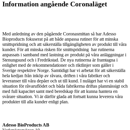
Information angående Coronaläget
Med anledning av den pågående Coronasmittan så har Adesso
Bioproducts fokuserat på att både anpassa rutiner för att minska
smittspridning och att säkerställa tillgängligheten av produkt till våra
kunder. För att minska risken för smittspridning har rutinerna
anpassats i samband med lastning av produkt på våra anläggningar i
Stenungsund och i Fredrikstad. De nya rutinerna är framtagna i
enlighet med de rekommendationer och riktlinjer som gäller i
Sverige respektive Norge. Samtidigt har vi arbetat för att säkerställa
hela kedjan från inköp av råvara, driften i våra fabriker och
leveranser till våra depåer och ut till kund. I nuläget har vi en stabil
situation för råvaruflödet och båda fabrikerna driftas planmässigt och
med full kapacitet samt med beredskap för att kunna hantera en
svårare situation. Vi är därför glada att fortsatt kunna leverera våra
produkter till alla kunder enligt plan.
Adesso BioProducts AB